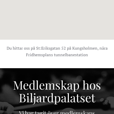
Du hittar oss på St:Eriksgatan 52 på Kungsholmen, nära
Fridhemsplans tunnelbanestation
Medlemskap hos
Biljardpalatset
Vi har tagit över medlemskaps