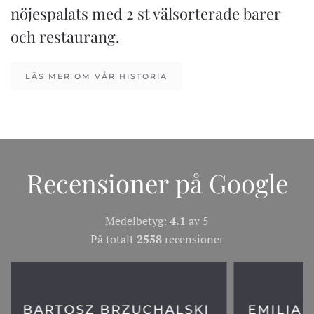
nöjespalats med 2 st välsorterade barer
och restaurang.
LÄS MER OM VÅR HISTORIA
Recensioner på Google
Medelbetyg:
4.1
av 5
På totalt
2558
recensioner
SKI
EMILIA FRIBERG