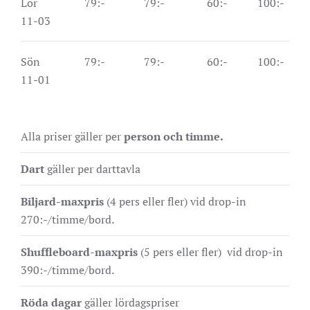
Lör
79:-
79:-
60:-
100:-
11-03
Sön
79:-
79:-
60:-
100:-
11-01
Alla priser gäller per
person och timme.
Dart
gäller per darttavla
Biljard-maxpris
(4 pers eller fler)
vid drop-in
270:-/timme/bord.
Shuffleboard-maxpris
(5 pers eller fler)
vid drop-in
390:-/timme/bord.
Röda dagar
gäller lördagspriser