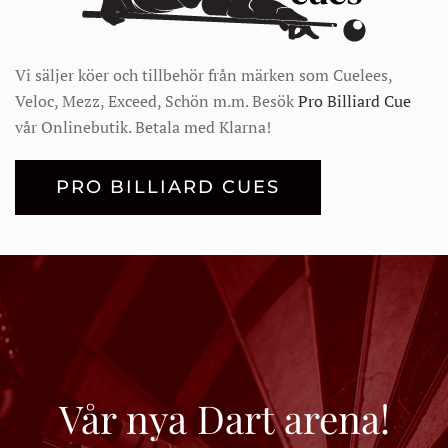
Vi säljer köer och tillbehör från märken som Cuelees,
Veloc, Mezz, Exceed, Schön m.m. Besök
Pro Billiard Cue
vår Onlinebutik. Betala med Klarna!
PRO BILLIARD CUES
Vår nya Dart arena!