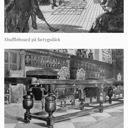
Shuffleboard på fartygsdäck