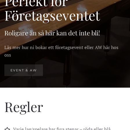
Perfekt för
Företagseventet
Roligare än så här kan det inte bli!
Läs mer hur ni bokar ett företagsevent eller AW här hos
oss
EVENT & AW
Regler
Varje lag/spelare har fyra stenar – röda eller blå.