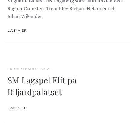
Vi gratulerar Mattias Häggborg som vann finalen över
Ragnar Grönsten. Treor blev Richard Helander och
Johan Wikander.
LÄS MER
26 SEPTEMBER 2022
SM Lagspel Elit på
Biljardpalatset
LÄS MER