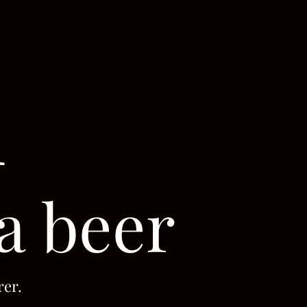
n
 a beer
arer.