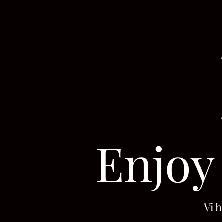
Enjoy 
Vi h