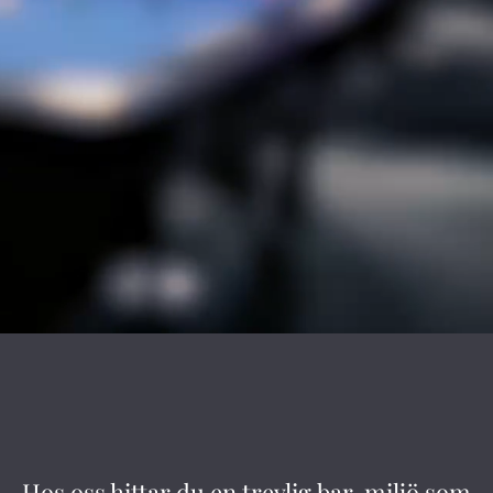
Hos oss hittar du en trevlig bar-miljö som