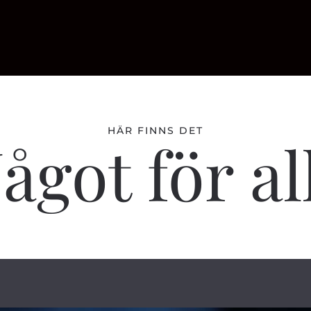
HÄR FINNS DET
ågot för al