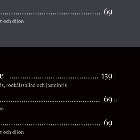
69
:-
t och dijon
ge
159
:-
ås, rödkålssallad och jasminris
69
:-
ås.
69
:-
t och dijon