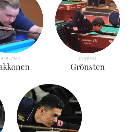
FINLAND
SVERIGE
akkonen
Grönsten