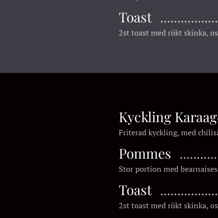
Toast
2st toast med rökt skinka, os
Kyckling Karaa
Friterad kyckling, med chilis
Pommes
Stor portion med bearnaises
Toast
2st toast med rökt skinka, os