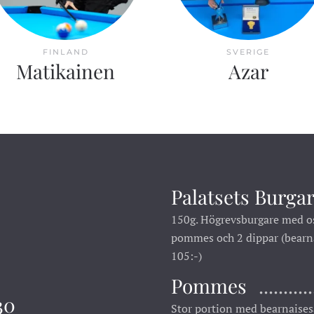
FINLAND
SVERIGE
Matikainen
Azar
Palatsets Burg
150g. Högrevsburgare med ost
pommes och 2 dippar (bearnai
105:-)
Pommes
30
Stor portion med bearnaises