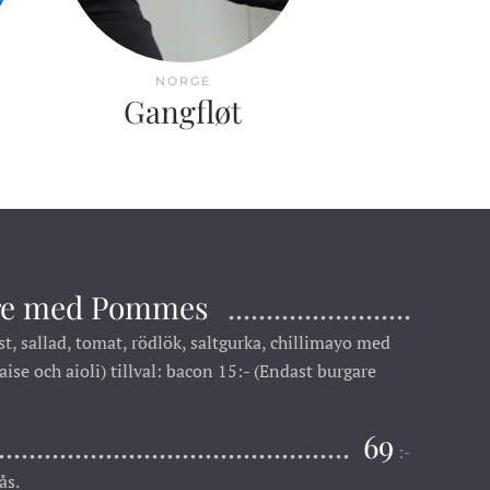
NORGE
Gangfløt
are med Pommes
, sallad, tomat, rödlök, saltgurka, chillimayo med
se och aioli) tillval: bacon 15:- (Endast burgare
69
:-
ås.