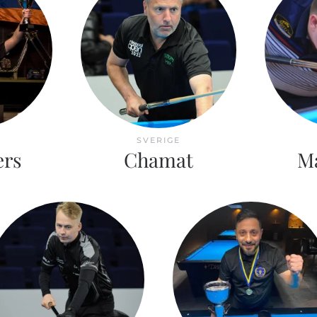
SVERIGE
ers
Chamat
M